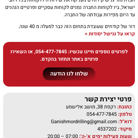
ישראל, ביו לקוחות החברה נמנים לקוחות עסקיים ופרטיים הנהנים
עד היום מפירות עבודתה של החברה.
דור של קודחים שעובדת בתחום הזה כבר למעלה מ 40 שנה.
קראו על גנישל יסודות >
לפרטים נוספים חייגו עכשיו:
054-477-7845
, או השאירו
פרטים באתר ונחזור בהקדם.
שלחו לנו הודעה
פרטי יצירת קשר
כתובת:
רקפת 38, מושב אלישמע
טלפון:
054-477-7845
דוא"ל:
Ganishmordrilling@gmail.com
מיקוד:
4537202
שעות פעילות ימים א'-ה':
07:00 – 20:00