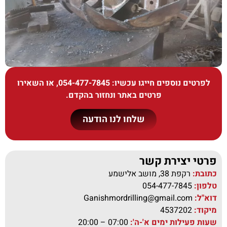
לפרטים נוספים חייגו עכשיו:
054-477-7845
, או השאירו
פרטים באתר ונחזור בהקדם.
שלחו לנו הודעה
פרטי יצירת קשר
כתובת:
רקפת 38, מושב אלישמע
טלפון:
054-477-7845
דוא"ל:
Ganishmordrilling@gmail.com
מיקוד:
4537202
שעות פעילות ימים א'-ה':
07:00 – 20:00